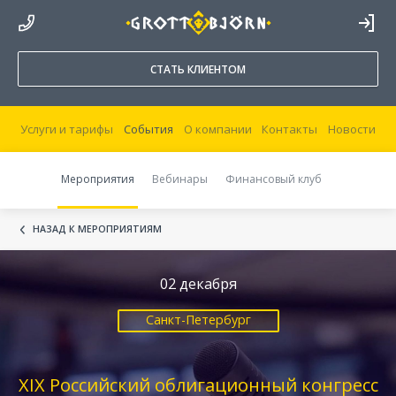
8 800 250 44 20
ВОЙТИ В
КАБИНЕТ
СТАТЬ КЛИЕНТОМ
Услуги и тарифы
События
О компании
Контакты
Новости
Мероприятия
Вебинары
Финансовый клуб
НАЗАД К МЕРОПРИЯТИЯМ
02 декабря
Санкт-Петербург
XIX Российский облигационный конгресс