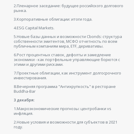
2.Пленарное заседание: будущее российского долгового
рынка.
3.Корпоративные облигации: итоги года.
4.ESG Capital Markets.
5.Новые базы данных и возможности Cbonds: структура
собственности эмитентов, МСФО отчетность по всем
публичным компаниям мира, ETF, деривативы.
6.Рост процентных ставок, дефолты и замедление
экономики - как портфельные управляющие борются с
этими и другими рисками.
7.Проектные облигации, как инструмент долгосрочного
инвестирования.
8.Вечерняя программа "Антихрупкость" в ресторане
Buddha-Bar
3 декабря:
1.Макроэкономические прогнозы: центробанки vs
инфляция.
2.Новые условия и возможности для субъектов в 2021
году.