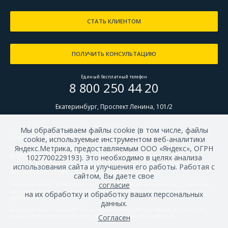
СТАТЬ КЛИЕНТОМ
ПОЛУЧИТЬ КОНСУЛЬТАЦИЮ
Единый бесплатный телефон
8 800 250 44 20
Екатеринбург, Проспект Ленина, 101/2
Мы обрабатываем файлы cookie (в том числе, файлы
Акционерное общество Финансовое ателье ГроттБьерн.
cookie, используемые инструментом веб-аналитики
Яндекс.Метрика, предоставляемым ООО «Яндекс», ОГРН
Лицензия №166-02672-100000 
на осуществление брокерской деятельности, 
выдана ФКЦБ России 01.11.2000. Без ограничения срока действия. 
1027700229193). Это необходимо в целях анализа
использования сайта и улучшения его работы. Работая с
Лицензия №166-02695-010000
 на осуществление дилерской деятельности, выдана 
ФКЦБ России 01.11.2000. Без ограничения срока действия. 
сайтом, Вы даете свое
согласие
Лицензия №066-13298-001000
 на осуществление деятельности по управлению 
ценными бумагами, выдана ФСФР России 02.09.2010. Без ограничения срока 
на их обработку и обработку ваших персональных
действия. 
данных.
Лицензия №066-13299-000100
 на осуществление депозитарной деятельности, 
выдана ФСФР России 02.09.2010. Без ограничения срока действия.
Согласен