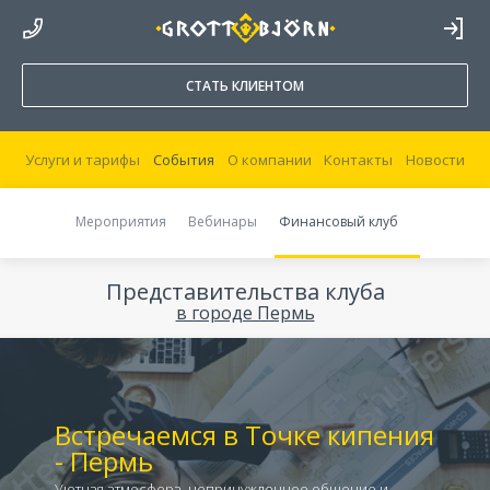
8 800 250 44 20
ВОЙТИ В
КАБИНЕТ
СТАТЬ КЛИЕНТОМ
Услуги и тарифы
События
О компании
Контакты
Новости
Мероприятия
Вебинары
Финансовый клуб
Представительства клуба
Встречаемся в Точке кипения
- Пермь
Уютная атмосфера, непринужденное общение и