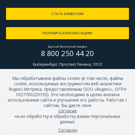
СТАТЬ КЛИЕНТОМ
ПОЛУЧИТЬ КОНСУЛЬТАЦИЮ
Единый бесплатный телефон
8 800 250 44 20
Екатеринбург, Проспект Ленина, 101/2
Мы обрабатываем файлы cookie (в том числе, файлы
Акционерное общество Финансовое ателье ГроттБьерн.
cookie, используемые инструментом веб-аналитики
Яндекс.Метрика, предоставляемым ООО «Яндекс», ОГРН
Лицензия №166-02672-100000 
на осуществление брокерской деятельности, 
выдана ФКЦБ России 01.11.2000. Без ограничения срока действия. 
1027700229193). Это необходимо в целях анализа
использования сайта и улучшения его работы. Работая с
Лицензия №166-02695-010000
 на осуществление дилерской деятельности, выдана 
ФКЦБ России 01.11.2000. Без ограничения срока действия. 
сайтом, Вы даете свое
согласие
Лицензия №066-13298-001000
 на осуществление деятельности по управлению 
ценными бумагами, выдана ФСФР России 02.09.2010. Без ограничения срока 
на их обработку и обработку ваших персональных
действия. 
данных.
Лицензия №066-13299-000100
 на осуществление депозитарной деятельности, 
выдана ФСФР России 02.09.2010. Без ограничения срока действия.
Согласен