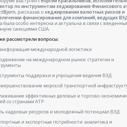
форуме выступил
Георгий Красильников, исполнитель
ектор по инструментам хеджирования Финансового а
ttBjorn
, рассказав о
хеджировании валютных рисков и
влечении финансирования для компаний, ведущих ВЭ
а была особо интересна и актуальна в связи с введенн
ануне санкциями США.
же рассмотрели вопросы:
рансформация международной логистики
родвижение на международном рынке: стратегии и
трументы
нструменты поддержки и упрощения ведения ВЭД
совершенствование морской транспортной инфраструкт
алаживание эффективных деловых и торгово-экономиче
зей со странами АТР
оль кадровых ресурсов и молодежный потенциал ВЭД
мпортные и экспортные потребности: аналитика и