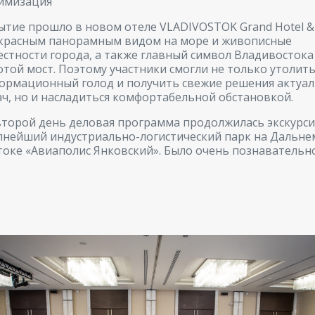
имизация
ытие прошло в новом отеле VLADIVOSTOK Grand Hotel & 
красным панорамным видом на море и живописные
естности города, а также главный символ Владивостока
отой мост. Поэтому участники смогли не только утолит
ормационный голод и получить свежие решения актуа
ач, но и насладиться комфортабельной обстановкой.
второй день деловая программа продолжилась экскурси
пнейший индустриально-логистический парк на Дальне
токе «Авиаполис Янковский». Было очень познавательно