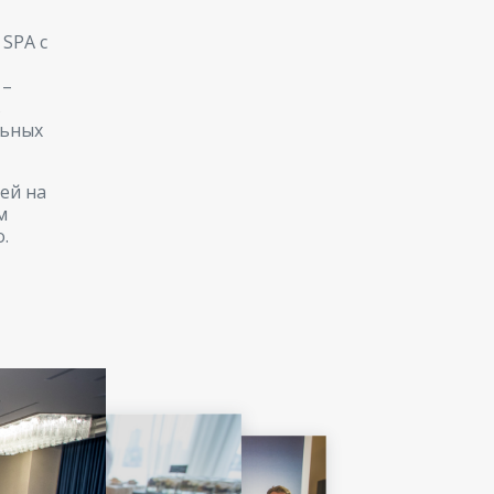
SPA с
 –
ь
льных
ей на
м
.