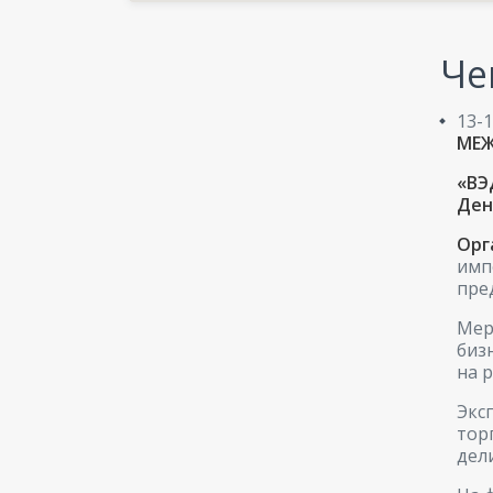
Че
13-
МЕ
«ВЭ
Ден
Орг
имп
пре
Мер
биз
на 
Экс
тор
дел