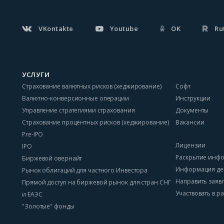
VKontakte
Youtube
OK
Ru
УСЛУГИ
Страхование валютных рисков (хеджирование)
Софт
Валютно-конверсионные операции
Инструкции
Управление стратегиями страхования
Документы
Страхование процентных рисков (хеджирование)
Вакансии
Pre-IPO
Лицензии
IPO
Раскрытие инф
Биржевой овернайт
Информация де
Рынок облигаций для частного Инвестора
Направить заяв
Прямой доступ на биржевой рынок для стран СНГ
Участвовать в 
и ЕАЭС
"Золотые" фонды