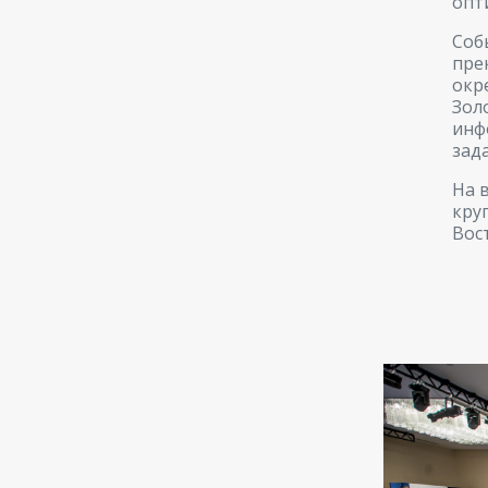
опт
Соб
пре
окр
Зол
инф
зад
На 
кру
Вос