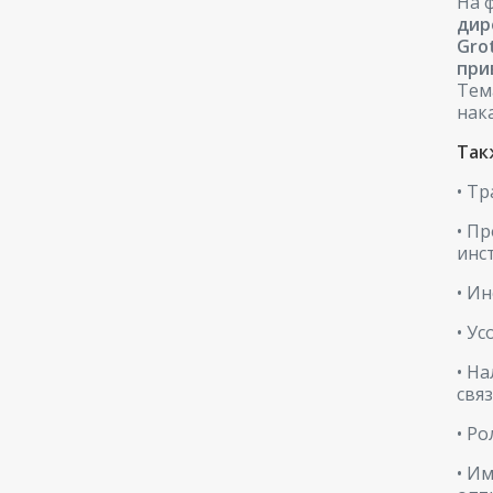
На 
дир
Gro
при
Тем
нак
Так
• Т
• П
инс
• И
• У
• Н
свя
• Р
• И