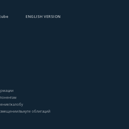
tube
ENGLISH VERSION
ормации
понентам
ление/жалобу
размещении/выкупе облигаций