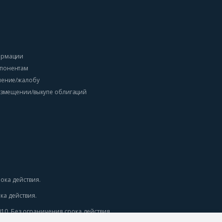
ормации
понентам
ление/жалобу
размещении/выкупе облигаций
ока действия. 
а действия. 
0. Без ограничения срока действия. 