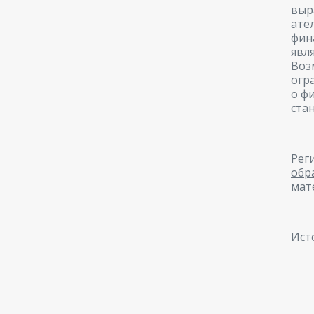
выр
ате
фин
явл
Воз
огр
о ф
ста
Рег
обр
мат
Ист