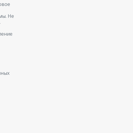
овое
мы. Не
.
ление
нных