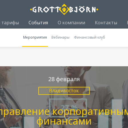
и тарифы
События
О компании
Контакты
Мероприятия
Вебинары
Финансовый клуб
28 февраля
Владивосток
правление корпоративны
финансами