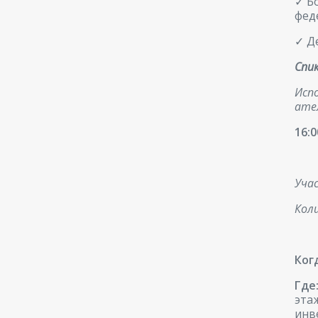
✓ Б
фед
✓ Д
Спи
Исп
ател
16:
Уча
Кол
Ког
Где
эта
инв