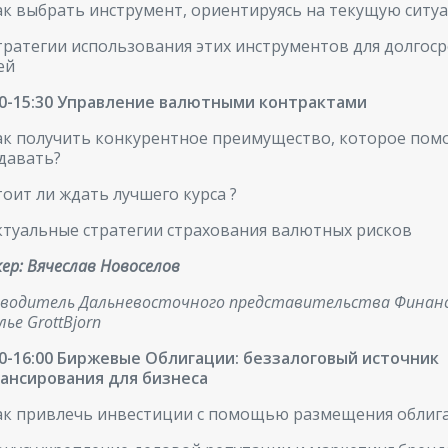
ак выбрать инструмент, ориентируясь на текущую ситу
тратегии использования этих инструментов для долгос
ей
00-15:30 Управление валютными контрактами
ак получить конкурентное преимущество, которое пом
давать?
тоит ли ждать лучшего курса ?
ктуальные стратегии страхования валютных рисков
ер: Вячеслав Новоселов
оводитель Дальневосточного представительства Финан
ье GrottBjorn
30-16:00 Биржевые Облигации: беззалоговый источник
ансирования для бизнеса
ак привлечь инвестиции с помощью размещения облиг