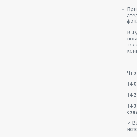
При
ате
фин
Вы 
пов
тол
кон
Что
14:
14:
14:
сре
✓ В
исп