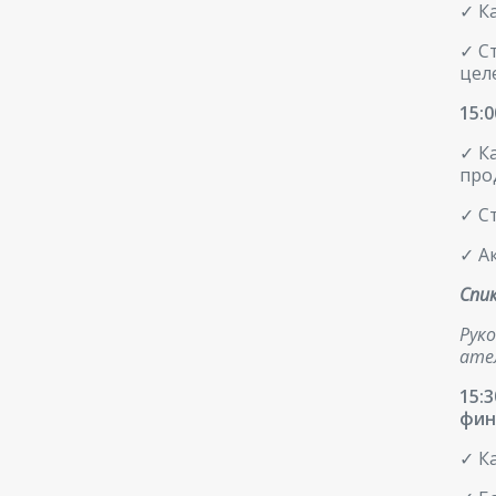
✓ К
✓ С
цел
15:
✓ К
про
✓ С
✓ А
Спик
Рук
ател
15:
фин
✓ К