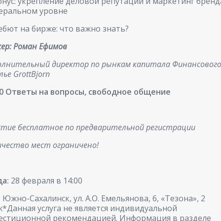
онус: укрепление деловой репутации и маркетинг бренд
еральном уровне
ебют на бирже: что важно знать?
кер: Роман Ефимов
олнительный директор по рынкам капитала Финансовог
ье GrottBjorn
00 Ответы на вопросы, свободное общение
стие бесплатное по предварительной регистрации
ичество мест ограничено!
да:
28 февраля в 14:00
:
Южно-Сахалинск, ул. А.О. Емельянова, 6, «Тезона», 2
ж*Данная услуга не является индивидуальной
естиционной рекомендацией. Информация в разделе