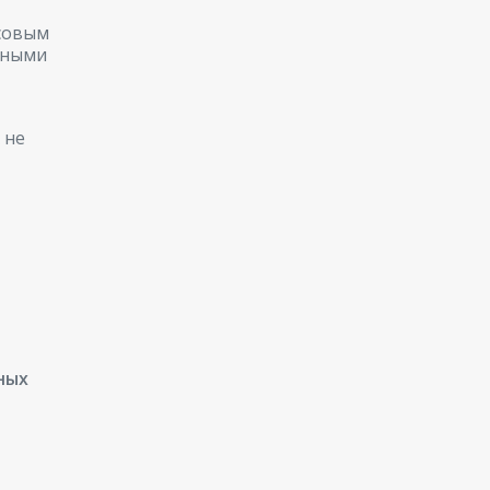
нсовым
вными
 не
ных