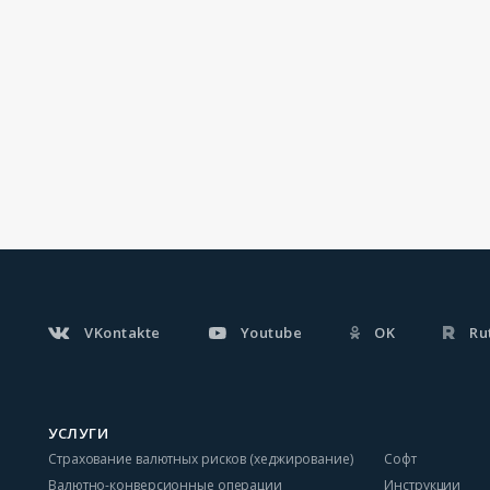
VKontakte
Youtube
OK
Ru
УСЛУГИ
Страхование валютных рисков (хеджирование)
Софт
Валютно-конверсионные операции
Инструкции