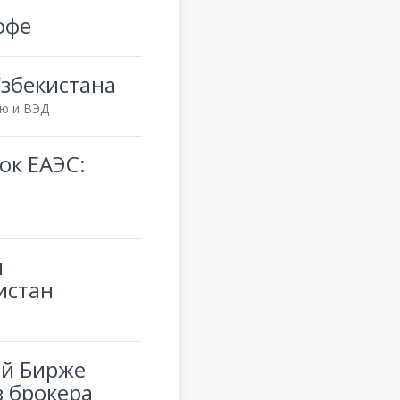
офе
збекистана
ю и ВЭД
ок ЕАЭС:
я
истан
ой Бирже
 брокера