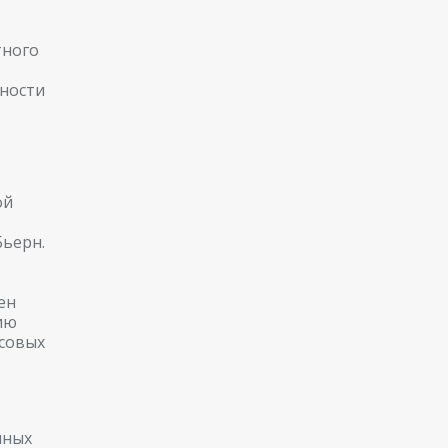
тного
нности
ой
ьерн.
ен
ию
совых
нных