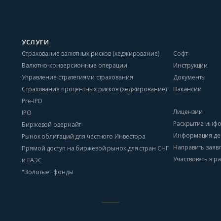
УСЛУГИ
Страхование валютных рисков (хеджирование)
Софт
Валютно-конверсионные операции
Инструкции
Управление стратегиями страхования
Документы
Страхование процентных рисков (хеджирование)
Вакансии
Pre-IPO
Лицензии
IPO
Раскрытие инф
Биржевой овернайт
Информация де
Рынок облигаций для частного Инвестора
Направить заяв
Прямой доступ на биржевой рынок для стран СНГ
Участвовать в 
и ЕАЭС
"Золотые" фонды