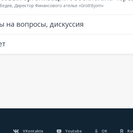
бедев, Директор Финансового ателье «GrottBjorn»
ы на вопросы, дискуссия
ет
VKontakte
Youtube
OK
Ru