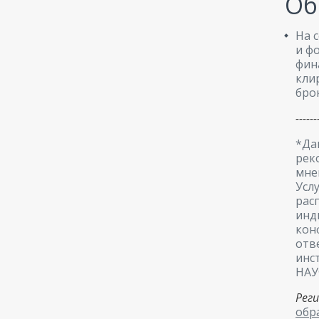
Об
На 
и ф
фин
кли
бро
------
*Да
рек
мне
Усл
рас
инд
кон
отв
инс
НАУ
Рег
обр