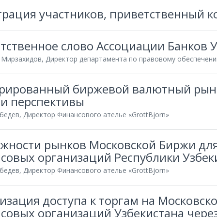
трация участников, приветственный к
тственное слово Ассоциации Банков У
Мирзахидов, Директор департамента по правовому обеспечени
рированный биржевой валютный рын
 и перспективы
бедев, Директор Финансового ателье «GrottBjorn»
жности рынков Московской Биржи дл
совых организаций Республики Узбек
бедев, Директор Финансового ателье «GrottBjorn»
изация доступа к торгам на Московск
совых организаций Узбекистана через