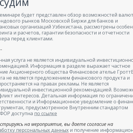
судим
семинаре будет представлен обзор возможностей валю
ондового рынков Московской Биржи для банков и
ансовых организаций Узбекистана, рассмотрены особе
ринга и расчетов, гарантии безопасности и отчетности
кера перед клиентами.
--
нная услуга не является индивидуальной инвестиционн
омендацией. Информация в разделе выражает частное
ние Акционерного общества Финансовое ателье ГроттБ
уга не является предложением финансового продукта и
пространяется на правах рекламы. Не является
ивидуальной инвестиционной рекомендацией. Возмож
фликт интересов. Детальная информация по ограничен
етственности и Информационное уведомление о финан
трументах, предусмотренное Внутренним стандартом
ФОР доступна
по ссылке
истрируясь на мероприятие, вы даете согласие на
аботку персональных данных
и получение информацио