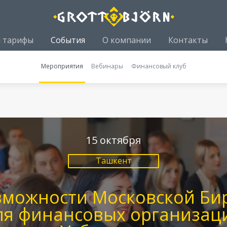
и тарифы
События
О компании
Контакты
Мероприятия
Вебинары
Финансовый клуб
15 октября
Ташкент
зможности Московской Би
ля финансовых организац