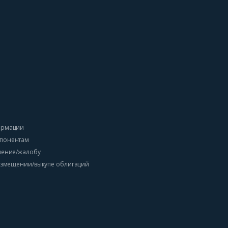
ормации
понентам
ление/жалобу
размещении/выкупе облигаций