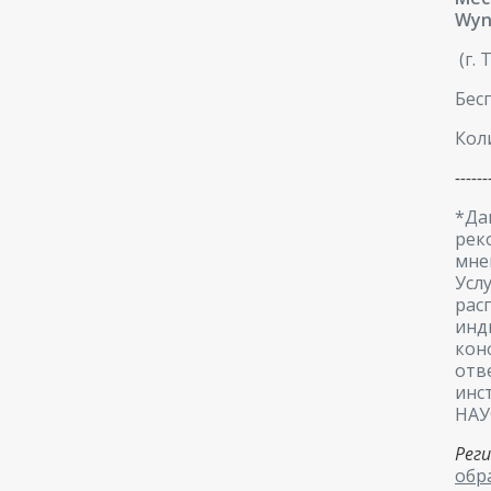
Wyn
(г. 
Бес
Кол
------
*Да
рек
мне
Усл
рас
инд
кон
отв
инс
НАУ
Рег
обр