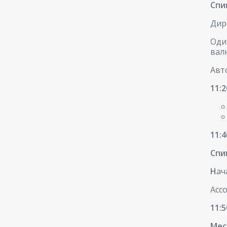
Спи
Дир
Оди
вал
Авт
11:
11:
Спи
Н
ач
Асс
11:
Мес