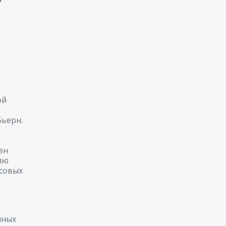
ой
ьерн.
ен
ию
совых
нных