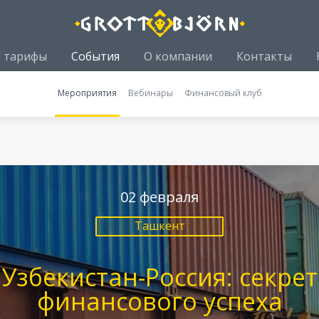
и тарифы
События
О компании
Контакты
Мероприятия
Вебинары
Финансовый клуб
02 февраля
Ташкент
Узбекистан-Россия: секрет
финансового успеха