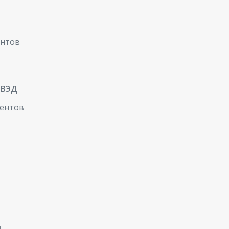
ентов
 ВЭД
ментов
ы