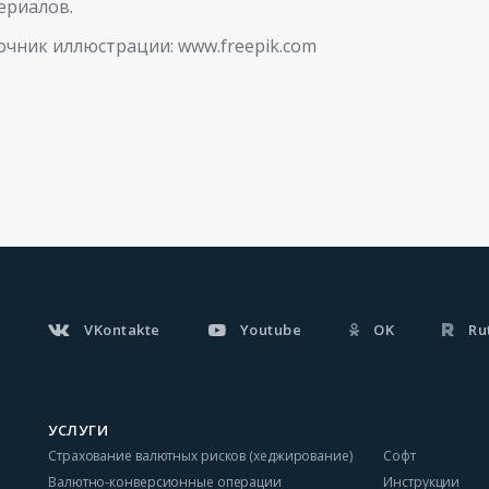
ериалов.
очник иллюстрации: www.freepik.com
VKontakte
Youtube
OK
Ru
УСЛУГИ
Страхование валютных рисков (хеджирование)
Софт
Валютно-конверсионные операции
Инструкции