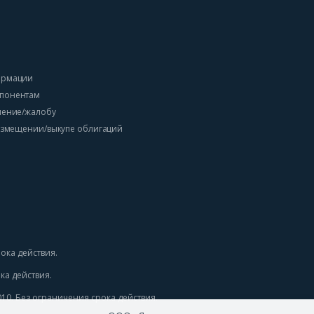
ормации
понентам
ление/жалобу
размещении/выкупе облигаций
ока действия. 
а действия. 
0. Без ограничения срока действия. 