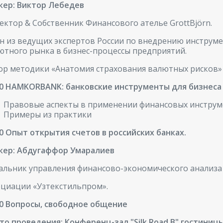
кер: Виктор Лебедев
ектор & Собственник Финансового ателье GrottBjörn.
н из ведущих экспертов России по внедрению инструм
ютного рынка в бизнес-процессы предприятий.
ор методики «Анатомия страхования валютных рисков»
20 HAMKORBANK: банковские инструменты для бизнеса
Правовые аспекты в применении финансовых инстру
Примеры из практики
40 Опыт открытия счетов в российских банках.
кер: Абдугаффор Умаралиев
альник управления финансово-экономического анализа
оциации «Узтекстильпром».
50 Вопросы, свободное общение
то проведения: Конференц-зал "Silk Road B"
гостиниц