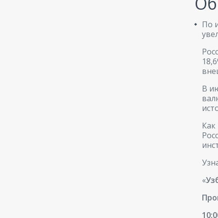
Об
По 
уве
Рос
18,
вне
В и
вал
ист
Как
Рос
инс
Узн
«
Уз
Про
10: