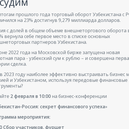
судим
итогам прошлого года торговый оборот Узбекистана с 
личился на 23% достигнув 9,279 миллиарда долларов.
сия с долей в общем объеме внешнеторгового оборота 
6% вернула себе первое место в списке основных
шнеторговых партнеров Узбекистана.
юне 2022 года на Московской бирже запущена новая
ютная пара - узбекский сум к рублю – и совершена перва
ории сделка.
 в 2023 году наиболее эффективно выстраивать бизнес 
сией и Узбекистаном, используя передовые финансовые
трументы?
айте
2 февраля в 10:00
на бизнес-конференции
бекистан-Россия: секрет финансового успеха
»
грамма мероприятия:
00 Сбор участников, фуршет