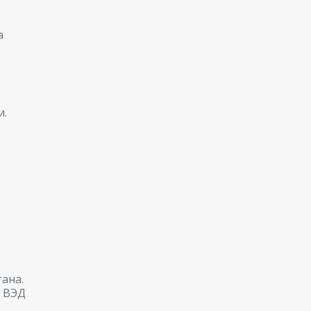
а
и.
ана.
и ВЭД