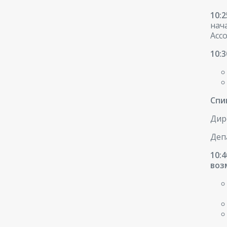
10:
нач
Асс
10:
Спи
Дир
Деп
10:
воз