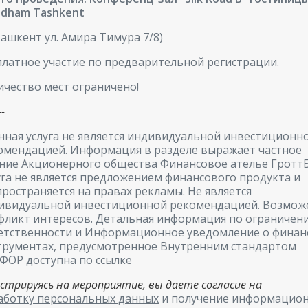
dham Tashkent
Ташкент ул. Амира Тимура 7/8)
платное участие по предварительной регистрации.
ичество мест ограничено!
--
нная услуга не является индивидуальной инвестиционн
омендацией. Информация в разделе выражает частное
ние Акционерного общества Финансовое ателье ГроттБ
уга не является предложением финансового продукта и
пространяется на правах рекламы. Не является
ивидуальной инвестиционной рекомендацией. Возмож
фликт интересов. Детальная информация по ограничен
етственности и Информационное уведомление о финан
трументах, предусмотренное Внутренним стандартом
ФОР доступна
по ссылке
истрируясь на мероприятие, вы даете согласие на
аботку персональных данных
и получение информацио