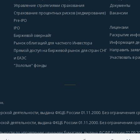
Управление стратегиями страхования
Документы
Страхование процентных рисков (хеджирование)
Вакансии
Pre-IPO
Лицензии
IPO
Раскрытие инф
Биржевой овернайт
Информация де
Рынок облигаций для частного Инвестора
Направить заяв
Прямой доступ на биржевой рынок для стран СНГ
Участвовать в 
и ЕАЭС
"Золотые" фонды
н.
рской деятельности, выдана ФКЦБ России 01.11.2000. Без ограничения ср
ской деятельности, выдана ФКЦБ России 01.11.2000. Без ограничения срок
льности по управлению ценными бумагами, выдана ФСФР России 02.09.201