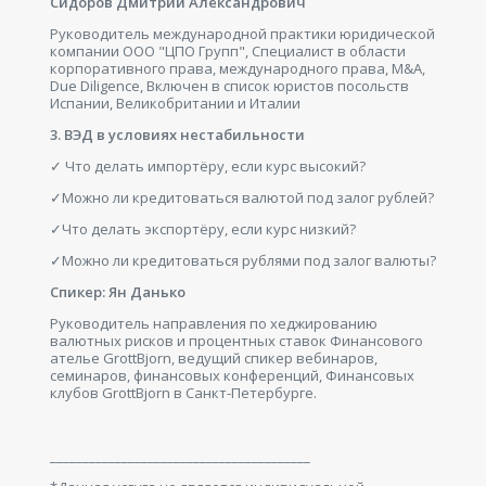
Сидоров Дмитрий Александрович
Руководитель международной практики юридической
компании ООО "ЦПО Групп", Специалист в области
корпоративного права, международного права, M&A,
Due Diligence, Включен в список юристов посольств
Испании, Великобритании и Италии
3. ВЭД в условиях нестабильности
✓ Что делать импортёру, если курс высокий?
✓Можно ли кредитоваться валютой под залог рублей?
✓Что делать экспортёру, если курс низкий?
✓Можно ли кредитоваться рублями под залог валюты?
Спикер: Ян Данько
Руководитель направления по хеджированию
валютных рисков и процентных ставок Финансового
ателье GrottBjorn, ведущий спикер вебинаров,
семинаров, финансовых конференций, Финансовых
клубов GrottBjorn в Санкт-Петербурге.
________________________________________