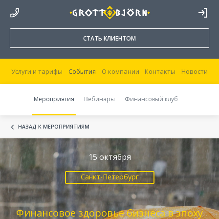
8 800 250 44 20
ВОЙТИ В
КАБИНЕТ
СТАТЬ КЛИЕНТОМ
Услуги и тарифы
События
О компании
Контакты
Новости
Мероприятия
Вебинары
Финансовый клуб
НАЗАД К МЕРОПРИЯТИЯМ
15 октября
Санкт-Петербург
Финансовое здоровье бизнеса в эпоху