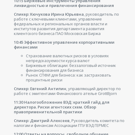
10:15 Биржевые инструменты управления
ликвидностью и привлечения финансирования
Спикер: Кючукова Ирина Юрьевна
, руководитель по
работе с ключевыми клиентами, управление
федеральных и региональных органов власти и
институтов развития департамента развития
клиентского бизнеса ПАО Московская Биржа
10:45 Эффективное управление корпоративными
финансами
Страхование валютных рисков в условиях
непредсказуемости курса валют
Биржевые облигации: беззалоговый источник
финансирования для бизнеса
Рынок СПФИ для бизнеса: как застраховать
процентные риски
Спикер: Евгений Антипин
, управляющий директор по
работе с эмитентами Финансового ателье GrottBjorn
11:30 Налогообложение ВЭД: краткий гайд для
директора. Риски агентских схем. Обзор
правоприменительной практики
Спикер: Дмитрий Алексеев
, Руководитель комитета по
налогам и финансам Ассоциации ГПУ ВЭД ГЕРМЕС
12:00 Ответы на вопросы, свободное общение