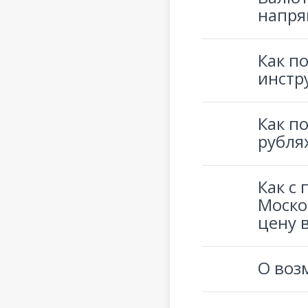
напр
Как п
инстр
Как п
рубля
Как с
Моско
цену 
О воз