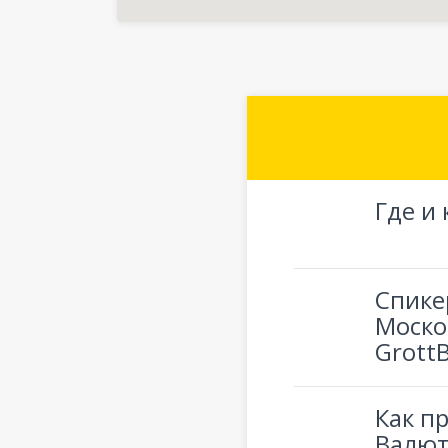
Где и
Спике
Моско
GrottB
Как п
Валют