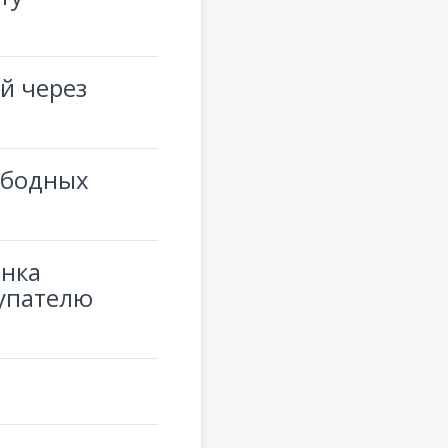
й через
ободных
ынка
упателю