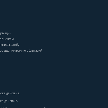
ормации
понентам
ление/жалобу
размещении/выкупе облигаций
ока действия. 
а действия. 