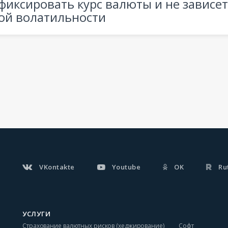
афиксировать курс валюты и не зависет
ой волатильности
VKontakte
Youtube
OK
Ru
УСЛУГИ
Страхование валютных рисков (хеджирование)
Софт