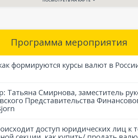
ПОСМОТРЕТЬ НА КАРТЕ
Программа мероприятия
 как формируются курсы валют в Росси
р: Татьяна Смирнова, заместитель ру
вского Представительства Финансово
jorn
роисходит доступ юридических лиц к 
ной секции, как купить/ продать валю