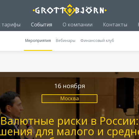
и тарифы
События
О компании
Контакты
Мероприятия
Вебинары
Финансовый клуб
16 ноября
Москва
Валютные риски в России:
шения для малого и средн