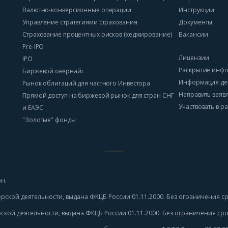
Валютно-конверсионные операции
Инструкции
Управление стратегиями страхования
Документы
Страхование процентных рисков (хеджирование)
Вакансии
Pre-IPO
Лицензии
IPO
Раскрытие инф
Биржевой овернайт
Информация де
Рынок облигаций для частного Инвестора
Направить заяв
Прямой доступ на биржевой рынок для стран СНГ
Участвовать в 
и ЕАЭС
"Золотые" фонды
н.
рской деятельности, выдана ФКЦБ России 01.11.2000. Без ограничения ср
ской деятельности, выдана ФКЦБ России 01.11.2000. Без ограничения срок