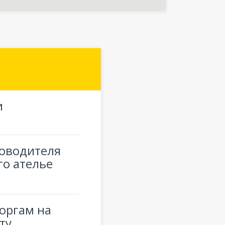
и
ководителя
го ателье
торгам на
ту