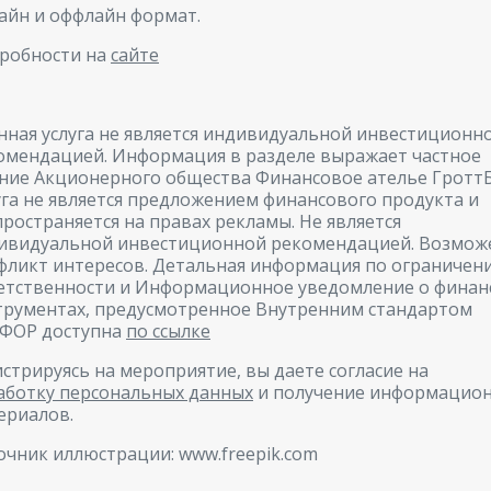
айн и оффлайн формат.
робности на
сайте
нная услуга не является индивидуальной инвестиционн
омендацией. Информация в разделе выражает частное
ние Акционерного общества Финансовое ателье ГроттБ
уга не является предложением финансового продукта и
пространяется на правах рекламы. Не является
ивидуальной инвестиционной рекомендацией. Возмож
фликт интересов. Детальная информация по ограничен
етственности и Информационное уведомление о финан
трументах, предусмотренное Внутренним стандартом
ФОР доступна
по ссылке
истрируясь на мероприятие, вы даете согласие на
аботку персональных данных
и получение информацио
ериалов.
очник иллюстрации: www.freepik.com