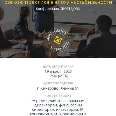
рисков: практика в эпоху нестабильности
Конференция GROTTBJORN
ДАТА МЕРОПРИЯТИЯ
19 апреля 2023
12:00 (МСК)
АДРЕС ПРОВЕДЕНИЯ
г. Кемерово, Ленина 61
КОМУ ПОДХОДИТ
Учредителям и генеральным
директорам, финансовым
директорам, инвесторам, IR-
консультантам, экономистам и