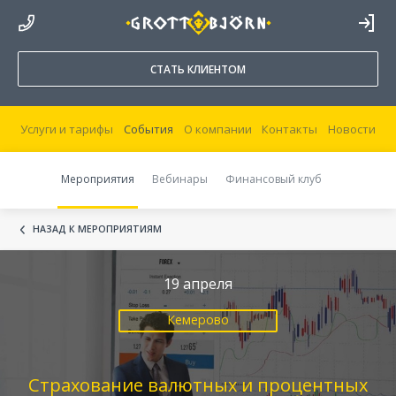
8 800 250 44 20
ВОЙТИ В
КАБИНЕТ
СТАТЬ КЛИЕНТОМ
Услуги и тарифы
События
О компании
Контакты
Новости
Мероприятия
Вебинары
Финансовый клуб
НАЗАД К МЕРОПРИЯТИЯМ
19 апреля
Кемерово
Страхование валютных и процентных