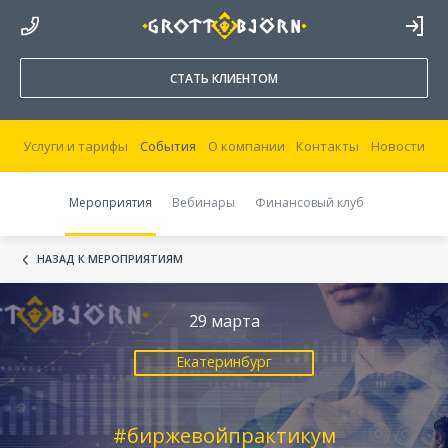
8 800 250 44 20
ВОЙТИ В
КАБИНЕТ
СТАТЬ КЛИЕНТОМ
Услуги и тарифы
События
О компании
Контакты
Новости
Мероприятия
Вебинары
Финансовый клуб
НАЗАД К МЕРОПРИЯТИЯМ
29 марта
Екатеринбург
#биржевойпрактикум